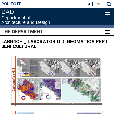
POLITO.IT
ITA
ENG
DAD
Tog
Department of
navi
Architecture and Design
THE DEPARTMENT
Tog
navi
LABG4CH _ LABORATORIO DI GEOMATICA PER I
BENI CULTURALI