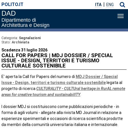
POLITO.IT
ITA
ENG
DAD
Apri
Dipartimento di
me
Architettura e Design
di
nav
Categoria:
Segnalazioni
Stato:
Archiviata
Scadenza 31 luglio 2026
CALL FOR PAPERS | MDJ DOSSIER / SPECIAL
ISSUE - DESIGN, TERRITORI E TURISMO
CULTURALE SOSTENIBILE
E' aperta la Call for Papers del numero di
MDJ Dossier / Special
Issue - Design, territori e turismo culturale sostenibile
legata al
progetto di ricerca
CULTURALITY - CULTUral heritage in RurAL remote
areas for creative tourism and sustainabilITY
.
I dossier MDJ si costituiscono come pubblicazioni periodiche - in
forma di agili volumi - allegate alla rivista MD Journal in relazione a
esperienze sperimentali e occasioni di ricerca scientifica prodotte
da membri della comunità universitaria italiana e internazionale.